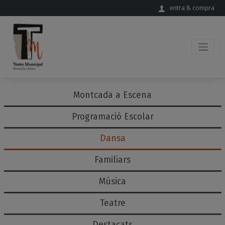
Salta al contingut principal
entra & compra
Montcada a Escena
Programació Escolar
Dansa
Familiars
Música
Teatre
Destacats