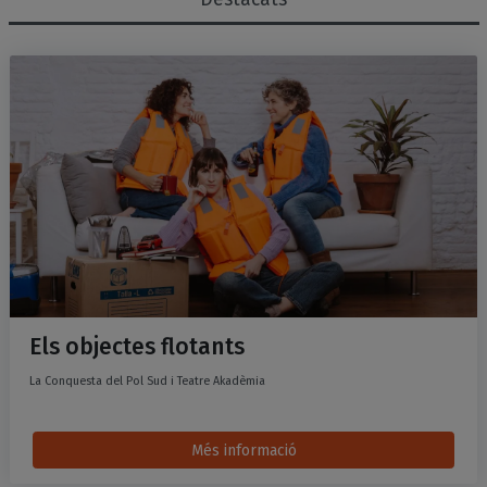
Espectacles de la categoria..
Llistat d'esdeveniments
Els objectes flotants
La Conquesta del Pol Sud i Teatre Akadèmia
Més informació