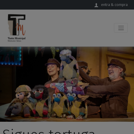
Salta al contingut principal
entra & compra