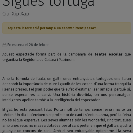
Sigues tortuga
Cia. Xip Xap
Aquesta informació pertany a un esdeveniment passat
En escena el 26 de febrer
Aquest espectacle forma part de la campanya de
teatre escolar
que
organitza la Regidoria de Cultura i Patrimoni.
Amb la fórmula de faula, un gall i unes entranyables tortugues ens faran
descobrir la importància de viure i gaudir de les coses d’una forma tranquil·la
i sense preses. I el gran poder que té el fet d’estimar i ser amable, perquè sí,
sense esperar res a canvi. Una història divertida, on uns personatges
intel·ligents apel·len també a la intel·ligència del espectador.
El gall ho està passant fatal. Porta molt de temps sense feina i no té un
cèntim. Un dia li ofereixen ser professor de cant i s'entusiasma, però la feina
no és el que esperava. Les seves alumnes són les Wonderful, cinc tortugues
amb unes veus no massa dotades per al cant pretenen que el gall les ajudi a
guanyar un concurs de cant. Amb el seu entranyable optimisme i la seva