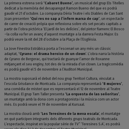
La primera estrena serà
‘Cabaret Bueno’,
un musical del grup Els Titelles
dedicat a la memòria del desaparegut Ramon Bueno del que es podrà
gaudir el 21 d’octubre. La companyia Dèria Teatre i els Diables de Can Sant
Joan presenten
‘Qui res no sap a l’infern marxa de cap’
, un espectacle
de carrer de creació pròpia que reflexiona sobre els set pecats capitals a
partir de l’obra pictòrica ‘El jardí de les delícies’, del pintor flamenc El Bosco
–la colla va fer un avanç d’aquest muntatge a la darrera Festa Major. Es
podrà veure la nit del 28 d’octubre a la Plaça de l’Església.
La Jove Finestra Estràbica porta a l’escenari un any més un clàssic
adaptat,
‘Cyrano: el drama heroico de un clown
‘. L’obra narra la història
de Cyrano de Bergerac, qui tractarà de guanyar l’amor de Roxanne
mitjançant el seu enginy, tot des de la mirada d’un clown. La tragicomèdia
es podrà gaudir el 5 de novembre a l’Auditori Municipal.
La mostra suposarà el debut del nou grup Territori Cultura, vinculat a
l’escola Grisdance de Montcada. La companyia representarà
‘8 mujeres’
,
una comèdia de misteri que es representarà el 12 de novembre al Teatre
Municipal. El grup Tam Taller presenta
‘La orquesta de las señoritas’
,
un muntatge amb la dona com a protagonista i la música com un actor
més. Es podrà veure el 19 de novembre al Kursaal.
La mostra clourà amb
‘Les Teresines de la meva escala
‘, el muntatge
en què participen integrants dels diferents grups teatrals de Montcada.
L’espectacle, inspirat en la popular sèrie de TV” ‘Teresines S.A’, es podrà