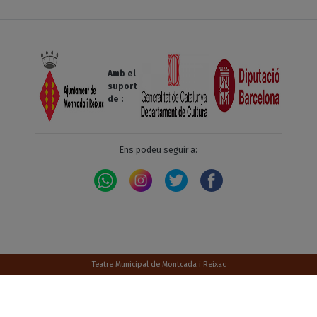
Amb el
suport
de :
Ens podeu seguir a:
Teatre Municipal de Montcada i Reixac