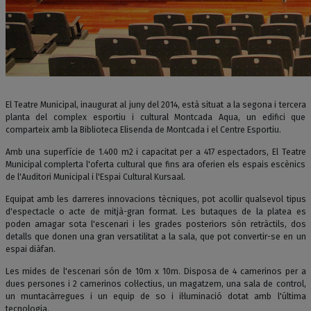
El Teatre Municipal, inaugurat al juny del 2014, està situat a la segona i tercera
planta del complex esportiu i cultural Montcada Aqua, un edifici que
comparteix amb la Biblioteca Elisenda de Montcada i el Centre Esportiu.
Amb una superfície de 1.400 m2 i capacitat per a 417 espectadors, El Teatre
Municipal complerta l'oferta cultural que fins ara oferien els espais escènics
de l'Auditori Municipal i l'Espai Cultural Kursaal.
Equipat amb les darreres innovacions tècniques, pot acollir qualsevol tipus
d'espectacle o acte de mitjà-gran format. Les butaques de la platea es
poden amagar sota l'escenari i les grades posteriors són retràctils, dos
detalls que donen una gran versatilitat a la sala, que pot convertir-se en un
espai diàfan.
Les mides de l'escenari són de 10m x 10m. Disposa de 4 camerinos per a
dues persones i 2 camerinos col·lectius, un magatzem, una sala de control,
un muntacàrregues i un equip de so i il·luminació dotat amb l'última
tecnologia.