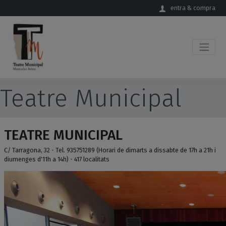
Salta al contingut principal
entra & compra
Teatre Municipal
TEATRE MUNICIPAL
C/ Tarragona, 32 - Tel. 935751289 (Horari de dimarts a dissabte de 17h a 21h i
diumenges d'11h a 14h) - 417 localitats